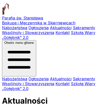
Parafia św. Stanisława
Biskupa i Męczennika w Skierniewicach
Nabożeństwa
Ogłoszenia
Aktualności
Sakramenty
Wspólnoty i Stowarzyszenia
Kontakt
Szkoła Wiary
„Gołębnik” 2.0
Otwórz menu główne
Nabożeństwa
Ogłoszenia
Aktualności
Sakramenty
Wspólnoty i Stowarzyszenia
Kontakt
Szkoła Wiary
„Gołębnik” 2.0
Aktualności