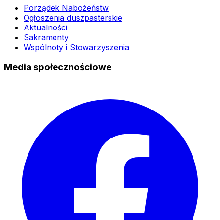
Porządek Nabożeństw
Ogłoszenia duszpasterskie
Aktualności
Sakramenty
Wspólnoty i Stowarzyszenia
Media społecznościowe