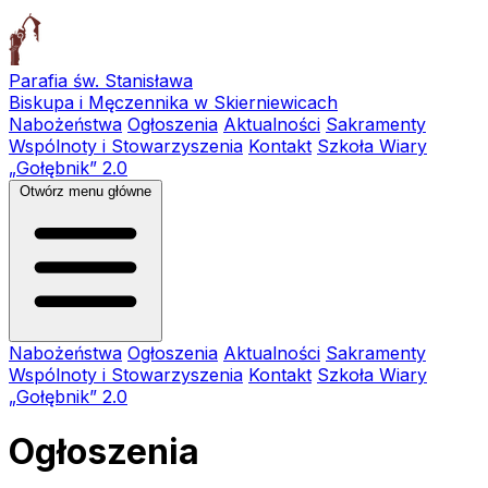
Parafia św. Stanisława
Biskupa i Męczennika w Skierniewicach
Nabożeństwa
Ogłoszenia
Aktualności
Sakramenty
Wspólnoty i Stowarzyszenia
Kontakt
Szkoła Wiary
„Gołębnik” 2.0
Otwórz menu główne
Nabożeństwa
Ogłoszenia
Aktualności
Sakramenty
Wspólnoty i Stowarzyszenia
Kontakt
Szkoła Wiary
„Gołębnik” 2.0
Ogłoszenia