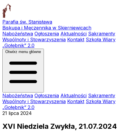
Parafia św. Stanisława
Biskupa i Męczennika w Skierniewicach
Nabożeństwa
Ogłoszenia
Aktualności
Sakramenty
Wspólnoty i Stowarzyszenia
Kontakt
Szkoła Wiary
„Gołębnik” 2.0
Otwórz menu główne
Nabożeństwa
Ogłoszenia
Aktualności
Sakramenty
Wspólnoty i Stowarzyszenia
Kontakt
Szkoła Wiary
„Gołębnik” 2.0
21 lipca 2024
XVI Niedziela Zwykła, 21.07.2024