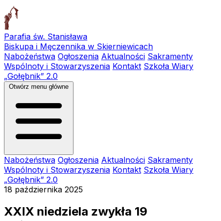
Parafia św. Stanisława
Biskupa i Męczennika w Skierniewicach
Nabożeństwa
Ogłoszenia
Aktualności
Sakramenty
Wspólnoty i Stowarzyszenia
Kontakt
Szkoła Wiary
„Gołębnik” 2.0
Otwórz menu główne
Nabożeństwa
Ogłoszenia
Aktualności
Sakramenty
Wspólnoty i Stowarzyszenia
Kontakt
Szkoła Wiary
„Gołębnik” 2.0
18 października 2025
XXIX niedziela zwykła 19