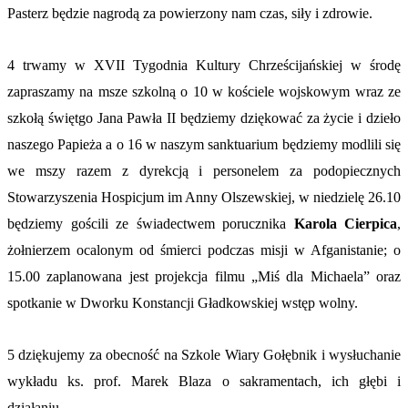
Pasterz będzie nagrodą za powierzony nam czas, siły i zdrowie.
4 trwamy w XVII Tygodnia Kultury Chrześcijańskiej w środę
zapraszamy na msze szkolną o 10 w kościele wojskowym wraz ze
szkołą świętgo Jana Pawła II będziemy dziękować za życie i dzieło
naszego Papieża a o 16 w naszym sanktuarium będziemy modlili się
we mszy razem z dyrekcją i personelem za podopiecznych
Stowarzyszenia Hospicjum im Anny Olszewskiej, w niedzielę 26.10
będziemy gościli ze świadectwem
porucznika
Karola Cierpica
,
żołnierzem ocalonym od śmierci podczas misji w Afganistanie; o
15.00 zaplanowana jest projekcja filmu „Miś dla Michaela” oraz
spotkanie w Dworku Konstancji Gładkowskiej wstęp wolny.
5 dziękujemy za obecność na Szkole Wiary Gołębnik i wysłuchanie
wykładu ks. prof. Marek Blaza o sakramentach, ich głębi i
działaniu.