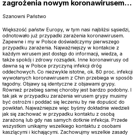
zagrożenia nowym koronawirusem…
Szanowni Państwo
Większość państw Europy, w tym nasi najbliżsi sąsiedzi,
odnotowało już przypadki zarażenia koronawirusem.
Zapewne i my w Polsce doświadczymy pierwszego
przypadku zarażenia. Najważniejszy w kontakcie z
każdym wirusem jest dostęp do informacji, wiedza, a
także spokój i zdrowy rozsądek. Inne koronawirusy od
dawna są w Polsce przyczyną infekcji dróg
oddechowych. Co niezwykle istotne, ok. 80 proc. infekcji
wywołanych koronawirusem z Chin przebiega w sposób
łagodny. Objawy są identyczne z objawami grypy.
Również przebieg samej choroby jest bardzo podobny. I
tak jak w przypadku zarażenia wirusem grypy musimy
być ostrożni i poddać się leczeniu by nie dopuścić do
powikłań. Najważniejsze więc byśmy dokładnie wiedzieli
jak się zachować w przypadku kontaktu z osobą
zarażoną lub gdy nas samych dotknie infekcja. Przede
wszystkim unikajmy wszelkiego kontaktu z osobami
kaszlącymi i kichającymi. Zachowujmy wszelkie zasady