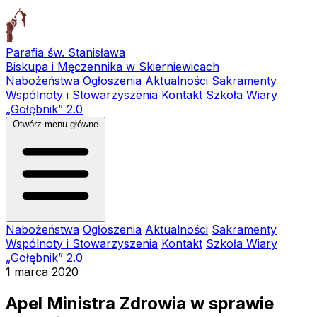
Parafia św. Stanisława
Biskupa i Męczennika w Skierniewicach
Nabożeństwa
Ogłoszenia
Aktualności
Sakramenty
Wspólnoty i Stowarzyszenia
Kontakt
Szkoła Wiary
„Gołębnik” 2.0
Otwórz menu główne
Nabożeństwa
Ogłoszenia
Aktualności
Sakramenty
Wspólnoty i Stowarzyszenia
Kontakt
Szkoła Wiary
„Gołębnik” 2.0
1 marca 2020
Apel Ministra Zdrowia w sprawie