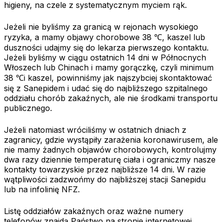
higieny, na czele z systematycznym myciem rąk.
Jeżeli nie byliśmy za granicą w rejonach wysokiego
ryzyka, a mamy objawy chorobowe 38 ℃, kaszel lub
duszności udajmy się do lekarza pierwszego kontaktu.
Jeżeli byliśmy w ciągu ostatnich 14 dni w Północnych
Włoszech lub Chinach i mamy gorączkę, czyli minimum
38 ℃i kaszel, powinniśmy jak najszybciej skontaktować
się z Sanepidem i udać się do najbliższego szpitalnego
oddziału chorób zakaźnych, ale nie środkami transportu
publicznego.
Jeżeli natomiast wróciliśmy w ostatnich dniach z
zagranicy, gdzie wystąpiły zarażenia koronawirusem, ale
nie mamy żadnych objawów chorobowych, kontrolujmy
dwa razy dziennie temperaturę ciała i ograniczmy nasze
kontakty towarzyskie przez najbliższe 14 dni. W razie
wątpliwości zadzwońmy do najbliższej stacji Sanepidu
lub na infolinię NFZ.
Listę oddziałów zakaźnych oraz ważne numery
telefonów znajdą Państwo na stronie internetowej